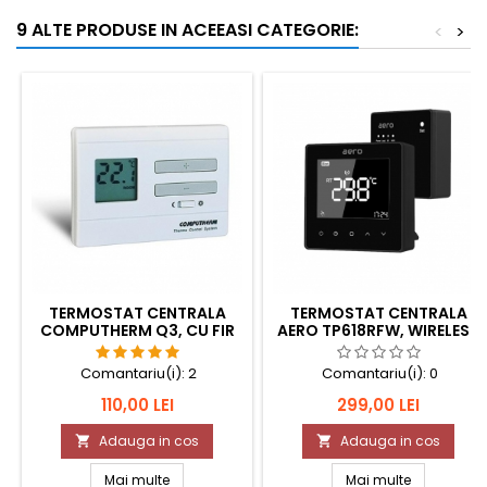
9 ALTE PRODUSE IN ACEEASI CATEGORIE:
<
>
TERMOSTAT CENTRALA
TERMOSTAT CENTRALA
COMPUTHERM Q3, CU FIR
AERO TP618RFW, WIRELESS
Comantariu(i):
2
Comantariu(i):
0
Pret
Pret
110,00 LEI
299,00 LEI
Adauga in cos
Adauga in cos


Mai multe
Mai multe