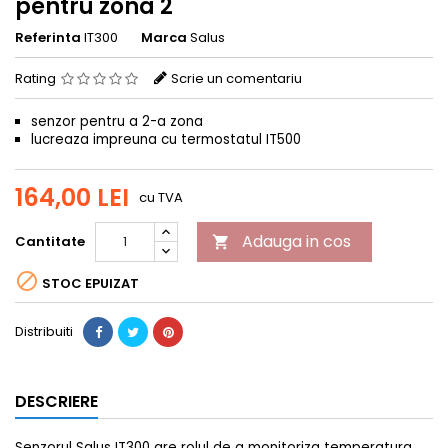
pentru zona 2
Referinta
IT300
Marca
Salus
Rating
Scrie un comentariu
senzor pentru a 2-a zona
lucreaza impreuna cu termostatul IT500
164,00 LEI
cu TVA
Adauga in cos
Cantitate


STOC EPUIZAT
Distribuiti
DESCRIERE
Senzorul Salus IT300 are rolul de a monitoriza temperatura